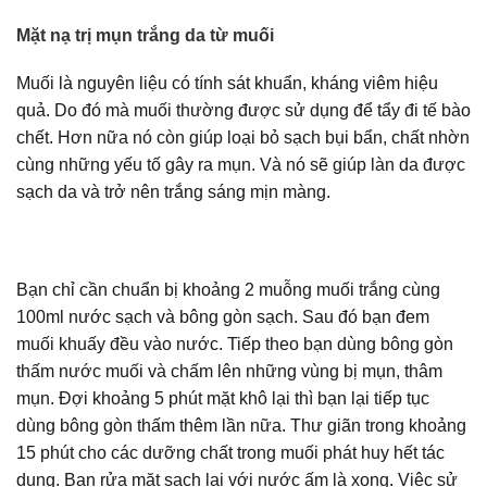
Mặt nạ trị mụn trắng da từ muối
Muối là nguyên liệu có tính sát khuẩn, kháng viêm hiệu
quả. Do đó mà muối thường được sử dụng để tẩy đi tế bào
chết. Hơn nữa nó còn giúp loại bỏ sạch bụi bẩn, chất nhờn
cùng những yếu tố gây ra mụn. Và nó sẽ giúp làn da được
sạch da và trở nên trắng sáng mịn màng.
Bạn chỉ cần chuẩn bị khoảng 2 muỗng muối trắng cùng
100ml nước sạch và bông gòn sạch. Sau đó bạn đem
muối khuấy đều vào nước. Tiếp theo bạn dùng bông gòn
thấm nước muối và chấm lên những vùng bị mụn, thâm
mụn. Đợi khoảng 5 phút mặt khô lại thì bạn lại tiếp tục
dùng bông gòn thấm thêm lần nữa. Thư giãn trong khoảng
15 phút cho các dưỡng chất trong muối phát huy hết tác
dụng. Bạn rửa mặt sạch lại với nước ấm là xong. Việc sử