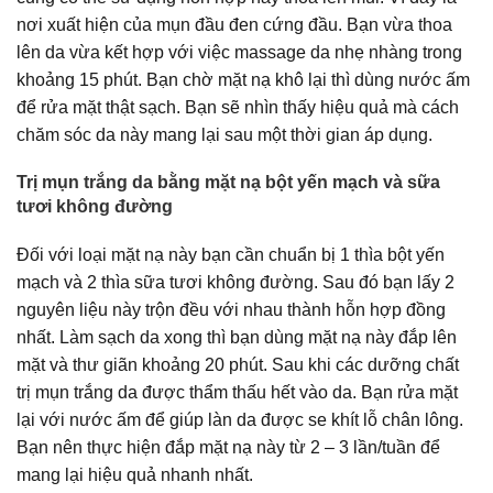
nơi xuất hiện của mụn đầu đen cứng đầu. Bạn vừa thoa
lên da vừa kết hợp với việc massage da nhẹ nhàng trong
khoảng 15 phút. Bạn chờ mặt nạ khô lại thì dùng nước ấm
để rửa mặt thật sạch. Bạn sẽ nhìn thấy hiệu quả mà cách
chăm sóc da này mang lại sau một thời gian áp dụng.
Trị mụn trắng da bằng mặt nạ bột yến mạch và sữa
tươi không đường
Đối với loại mặt nạ này bạn cần chuẩn bị 1 thìa bột yến
mạch và 2 thìa sữa tươi không đường. Sau đó bạn lấy 2
nguyên liệu này trộn đều với nhau thành hỗn hợp đồng
nhất. Làm sạch da xong thì bạn dùng mặt nạ này đắp lên
mặt và thư giãn khoảng 20 phút. Sau khi các dưỡng chất
trị mụn trắng da được thẩm thấu hết vào da. Bạn rửa mặt
lại với nước ấm để giúp làn da được se khít lỗ chân lông.
Bạn nên thực hiện đắp mặt nạ này từ 2 – 3 lần/tuần để
mang lại hiệu quả nhanh nhất.