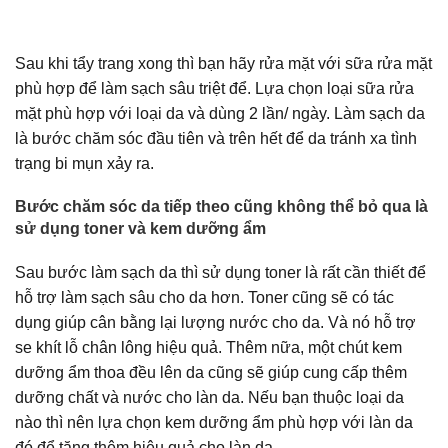
Sau khi tẩy trang xong thì bạn hãy rửa mặt với sữa rửa mặt
phù hợp để làm sạch sâu triệt để. Lựa chọn loại sữa rửa
mặt phù hợp với loại da và dùng 2 lần/ ngày. Làm sạch da
là bước chăm sóc đầu tiên và trên hết để da tránh xa tình
trạng bi mụn xảy ra.
Bước chăm sóc da tiếp theo cũng không thể bỏ qua là
sử dụng toner và kem dưỡng ẩm
Sau bước làm sạch da thì sử dụng toner là rất cần thiết để
hỗ trợ làm sạch sâu cho da hơn. Toner cũng sẽ có tác
dụng giúp cân bằng lại lượng nước cho da. Và nó hỗ trợ
se khít lỗ chân lông hiệu quả. Thêm nữa, một chút kem
dưỡng ẩm thoa đều lên da cũng sẽ giúp cung cấp thêm
dưỡng chất và nước cho làn da. Nếu bạn thuộc loại da
nào thì nên lựa chọn kem dưỡng ẩm phù hợp với làn da
đó để tăng thêm hiệu quả cho làn da.