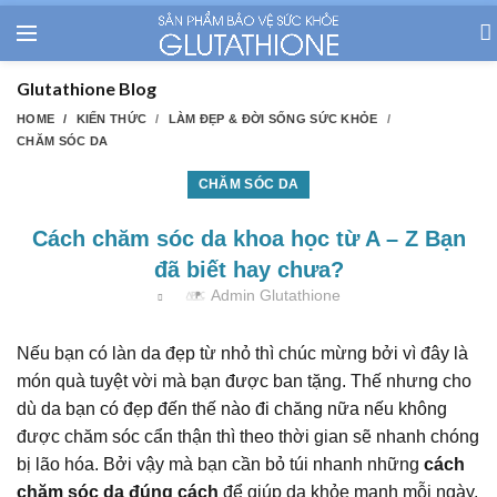
Glutathione Blog
HOME
KIẾN THỨC
LÀM ĐẸP & ĐỜI SỐNG SỨC KHỎE
CHĂM SÓC DA
CHĂM SÓC DA
Cách chăm sóc da khoa học từ A – Z Bạn
đã biết hay chưa?
Admin Glutathione
Nếu bạn có làn da đẹp từ nhỏ thì chúc mừng bởi vì đây là
món quà tuyệt vời mà bạn được ban tặng. Thế nhưng cho
dù da bạn có đẹp đến thế nào đi chăng nữa nếu không
được chăm sóc cẩn thận thì theo thời gian sẽ nhanh chóng
bị lão hóa. Bởi vậy mà bạn cần bỏ túi nhanh những
cách
chăm sóc da đúng cách
để giúp da khỏe mạnh mỗi ngày.