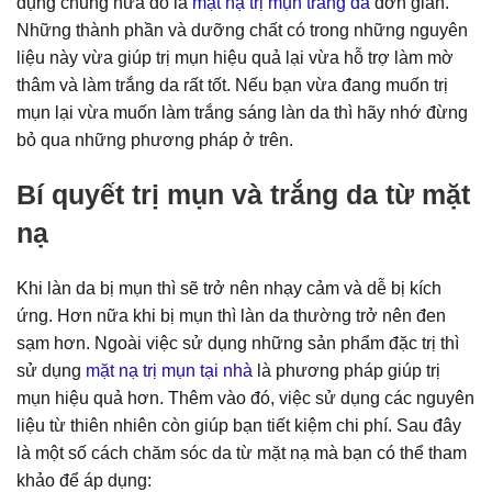
dụng chung nữa đó là
mặt nạ trị mụn trắng da
đơn giản.
Những thành phần và dưỡng chất có trong những nguyên
liệu này vừa giúp trị mụn hiệu quả lại vừa hỗ trợ làm mờ
thâm và làm trắng da rất tốt. Nếu bạn vừa đang muốn trị
mụn lại vừa muốn làm trắng sáng làn da thì hãy nhớ đừng
bỏ qua những phương pháp ở trên.
Bí quyết trị mụn và trắng da từ mặt
nạ
Khi làn da bị mụn thì sẽ trở nên nhạy cảm và dễ bị kích
ứng. Hơn nữa khi bị mụn thì làn da thường trở nên đen
sạm hơn. Ngoài việc sử dụng những sản phẩm đặc trị thì
sử dụng
mặt nạ trị mụn tại nhà
là phương pháp giúp trị
mụn hiệu quả hơn. Thêm vào đó, việc sử dụng các nguyên
liệu từ thiên nhiên còn giúp bạn tiết kiệm chi phí. Sau đây
là một số cách chăm sóc da từ mặt nạ mà bạn có thể tham
khảo để áp dụng: