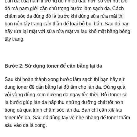
Làn da của nam thường đổ nhiều dầu hơn so với nữ. Do
đó mà nam giới cần chú trọng bước làm sạch da. Cách
chăm sóc da đúng đó là trước khi dùng sữa rửa mặt thì
bạn nên tẩy trang cẩn thận để loại bỏ bụi bẩn. Sau đó bạn
hãy rửa lại mặt với sữa rửa mặt và lau khô mặt bằng bông
tẩy trang.
Bước 2: Sử dụng toner để cân bằng lại da
Sau khi hoàn thành xong bước làm sạch thì bạn hãy sử
dụng toner để cân bằng lại độ ẩm cho làn da. Đừng quá
vội vàng dùng kem dưỡng da ngay tức thời. Bởi toner sẽ
là bước giúp làn da hấp thụ những dưỡng chất tốt hơn
trong cả quá trình chăm sóc làn da. Bạn chỉ cần xịt/ lau
toner lên da. Sau đó dùng tay vỗ nhẹ nhàng để toner thấm
sâu vào da là xong.