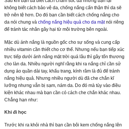
Sau khi bạn đã biết cách chăm sóc da nhưng bạn lại
không biết cách bảo vệ da, chống nắng cẩn thận thì da sẽ
trở nên tệ hơn. Do đó bạn cần biết cách chống nắng cho
da nói chung và
chống nắng hiệu quả cho da mặt
nói riêng
để tránh tác nhân gây hại từ môi trường bên ngoài.
Mặc dù ánh nắng là nguồn gốc cho sự sống và cung cấp
nhiều vitamin cần thiết cho cơ thể. Nhưng nếu bạn tiếp xúc
trực tiếp dưới ánh nắng mặt trời quá lâu thì gây tổn thương
cho làn da. Nhiều người nghĩ rằng khi ra nắng chỉ cần sử
dụng áo quần dài tay, khẩu trang, kính râm là đủ để tránh
nắng hiệu quả. Nhưng nhiều người dù đã che chắn kĩ
lưỡng nhưng vẫn bị sạm, nám da. Do đó mà tùy vào điều
kiện khác nhau mà bạn cần có cách che chắn khác nhau.
Chẳng hạn như:
Khi đi học
Trước khi ra khỏi nhà thì bạn cần bôi kem chống nắng lên