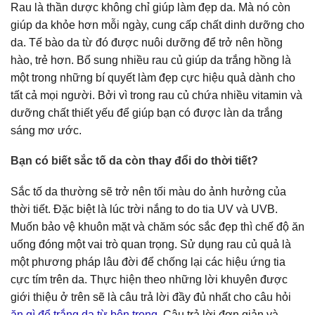
Rau là thần dược không chỉ giúp làm đẹp da. Mà nó còn
giúp da khỏe hơn mỗi ngày, cung cấp chất dinh dưỡng cho
da. Tế bào da từ đó được nuôi dưỡng để trở nên hồng
hào, trẻ hơn. Bổ sung nhiều rau củ giúp da trắng hồng là
một trong những bí quyết làm đẹp cực hiệu quả dành cho
tất cả mọi người. Bởi vì trong rau củ chứa nhiều vitamin và
dưỡng chất thiết yếu để giúp bạn có được làn da trắng
sáng mơ ước.
Bạn có biết sắc tố da còn thay đổi do thời tiết?
Sắc tố da thường sẽ trở nên tối màu do ảnh hưởng của
thời tiết. Đặc biệt là lúc trời nắng to do tia UV và UVB.
Muốn bảo vệ khuôn mặt và chăm sóc sắc đẹp thì chế độ ăn
uống đóng một vai trò quan trọng. Sử dụng rau củ quả là
một phương pháp lâu đời để chống lại các hiệu ứng tia
cực tím trên da. Thực hiện theo những lời khuyên được
giới thiệu ở trên sẽ là câu trả lời đầy đủ nhất cho câu hỏi
ăn gì để trắng da từ bên trong
. Câu trả lời đơn giản và