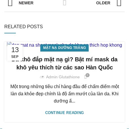
NEWER
OLDER
RELATED POSTS
13
MẶT NẠ DƯỠNG TRẮNG
SEP
Da khô đắp mặt nạ gì? Bật mí mask da
khô yêu thích từ các sao Hàn Quốc
0
Admin Glutathione
Một trong những tiêu chí hàng đầu để chấm điểm một
làn da khỏe đẹp chính là độ ẩm mướt của làn da. Khi
dưỡng ẩ...
CONTINUE READING