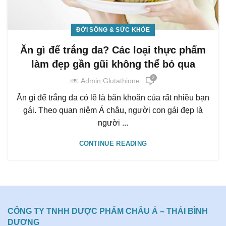
ĐỜI SỐNG & SỨC KHỎE
Ăn gì để trắng da? Các loại thực phẩm
làm đẹp gần gũi không thể bỏ qua
2
Admin Glutathione
Ăn gì để trắng da có lẽ là băn khoăn của rất nhiều bạn
gái. Theo quan niệm Á châu, người con gái đẹp là
người ...
CONTINUE READING
CÔNG TY TNHH DƯỢC PHẨM CHÂU Á – THÁI BÌNH
DƯƠNG