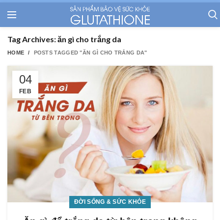
Tag Archives: ăn gì cho trắng da
HOME
POSTS TAGGED "ĂN GÌ CHO TRẮNG DA"
04
FEB
ĐỜI SỐNG & SỨC KHỎE