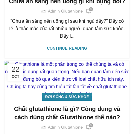
Chưa ăn sáng nên uống gì khi bụng đói?
0
Admin Glutathione
“Chưa ăn sáng nên uống gì sau khi ngủ dậy?” Đây có
lẽ là thắc mắc của rất nhiều người quan tâm sức khỏe.
Đây l...
CONTINUE READING
22
OCT
ĐỜI SỐNG & SỨC KHỎE
Chất glutathione là gì? Công dụng và
cách dùng chất Glutathione thế nào?
0
Admin Glutathione