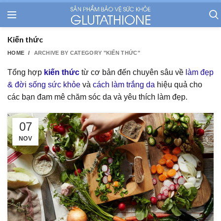
Kiến thức
HOME
ARCHIVE BY CATEGORY "KIẾN THỨC"
Tổng hợp
kiến thức
từ cơ bản đến chuyên sâu về
làm đẹp
& đời sống sức khỏe
và
cách làm trắng da
hiệu quả cho
các bạn đam mê chăm sóc da và yêu thích làm đẹp.
07
NOV