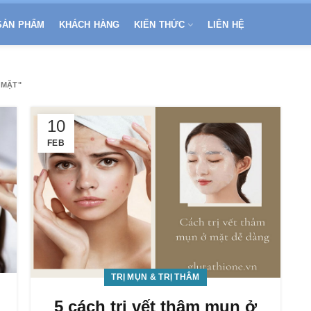
SẢN PHẨM
KHÁCH HÀNG
KIẾN THỨC
LIÊN HỆ
 MẶT"
10
FEB
TRỊ MỤN & TRỊ THÂM
5 cách trị vết thâm mụn ở