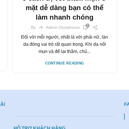
mặt dễ dàng bạn có thể
làm nhanh chóng
2
By
Admin Glutathione
Đối với mỗi người, nhất là với phái nữ, làn
da đóng vai trò rất quan trọng. Khi da nổi
mụn và để lại thâm, chú...
CONTINUE READING
ÁI
F
HỖ TRỢ KHÁCH HÀNG