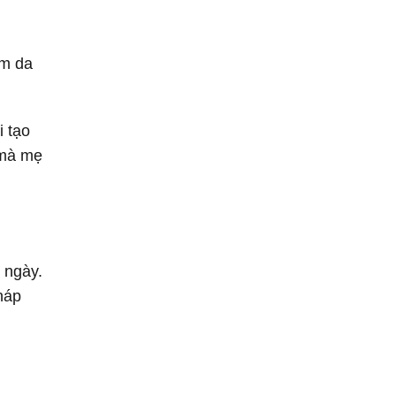
ám da
i tạo
 mà mẹ
 ngày.
háp