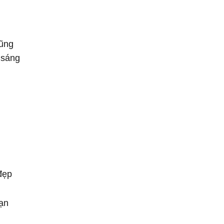
cũng
 sáng
đẹp
hạn