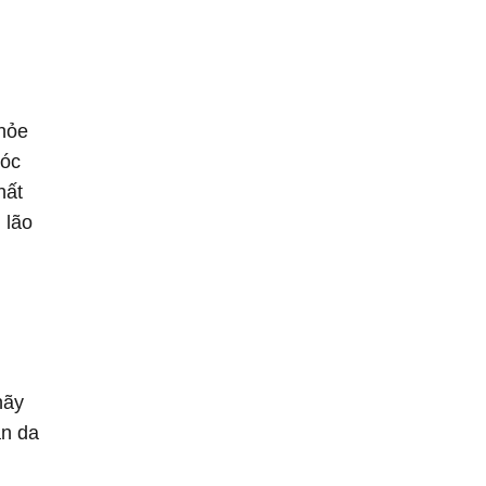
khỏe
sóc
hất
 lão
hãy
àn da