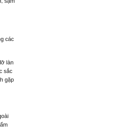
n, sạm
ng các
đỡ làn
c sắc
nh gặp
goài
hẩm