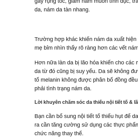
gây rụng tóc, giảm ham muốn tình dục, 
da, nám da tàn nhang.
Trường hợp khác khiến nám da xuất hiện s
mẹ bỉm nhìn thấy rõ ràng hơn các vết ná
Hơn nữa làn da bị lão hóa khiến cho các 
da từ đó cũng bị suy yếu. Da sẽ không đư
tố melanin không được phân bố đồng đều.
phải tình trạng nám da.
Lời khuyên chăm sóc da thiếu nội tiết tố & l
Bạn cần bổ sung nội tiết tố thiếu hụt để
ra cần tăng cường sử dụng các thực phẩm 
chức năng thay thế.