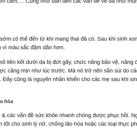
trầm cảm,… Cũng như dẫn đến các vấn đề về da như mụ
ớm có thể đến từ khi mang thai đã có. Sau khi sinh xo
m vì màu sắc đậm dần hơn.
mô liên kết dưới da bị đứt gãy, chức năng bảo vệ, nâng 
ợc căng mịn như lúc trước. Mà nó trở nên sần sùi do cá
 Đây cũng là nguyên nhân khiến cho các mẹ sau khi si
ão hóa
 da & các vấn đề sức khỏe nhanh chóng được phục hồi. N
tốt cho sinh lý nữ, chống lão hóa hoặc các loại thực p