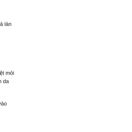
à làn
.
ệt mỏi
n da
vào