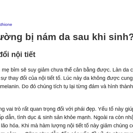
athione
hường bị nám da sau khi sinh
ổi nội tiết
các mẹ bỉm sẽ suy giảm chưa thể cân bằng được. Làn da 
sự thay đổi của nội tiết tố. Lúc này da không được cun
melanin. Do đó chúng tích tụ lại từng đám và hình thàn
 vai trò rất quan trọng đối với phái đẹp. Yếu tố này giú
ấp dẫn, tình dục & sinh sản khỏe mạnh. Ngoài ra còn nh
 lão hóa. Khi mà hàm lượng nội tiết tố này giảm chúng c