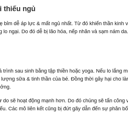
 thiếu ngủ
ẹ bỉm dễ áp lực & mất ngủ nhất. Từ đó khiến thần kinh v
g lo ngại. Do đó dễ bị lão hóa, nếp nhăn và sạm nám da
á trình sau sinh bằng tập thiền hoặc yoga. Nếu lo lắng m
 lượng sữa & tinh thần của bé. Đồng thời gây hại cho là
ưởng.
c tự do sẽ hoạt động mạnh hơn. Do đó chúng sẽ tấn công 
yếu. Các mô liên kết cũng bị đứt gãy dẫn đến sự phân bố