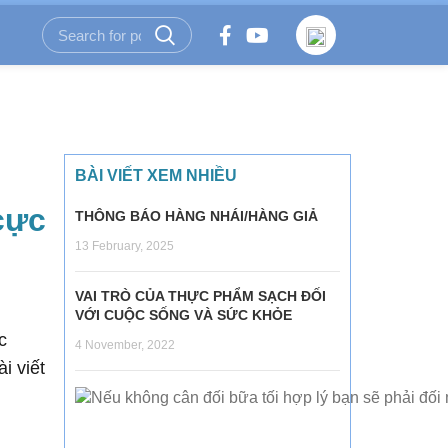
BÀI VIẾT XEM NHIỀU
cực
THÔNG BÁO HÀNG NHÁI/HÀNG GIẢ
13 February, 2025
VAI TRÒ CỦA THỰC PHẨM SẠCH ĐỐI
VỚI CUỘC SỐNG VÀ SỨC KHỎE
c
4 November, 2022
i viết