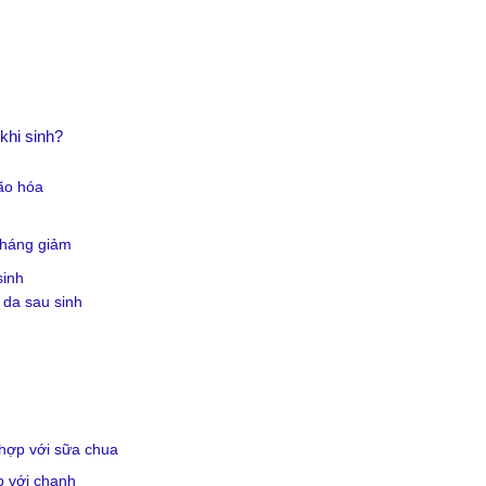
khi sinh?
lão hóa
 kháng giảm
sinh
 da sau sinh
 hợp với sữa chua
p với chanh