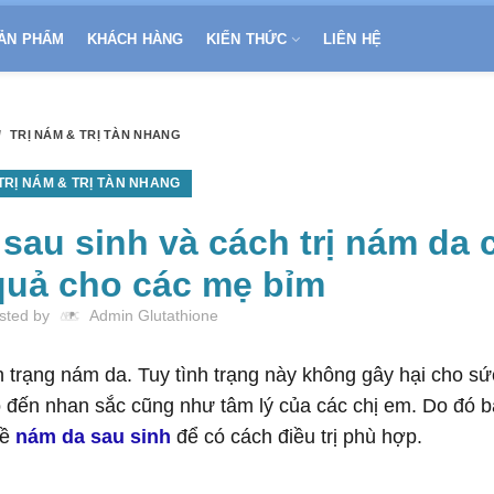
ẢN PHẨM
KHÁCH HÀNG
KIẾN THỨC
LIÊN HỆ
TRỊ NÁM & TRỊ TÀN NHANG
TRỊ NÁM & TRỊ TÀN NHANG
au sinh và cách trị nám da 
quả cho các mẹ bỉm
sted by
Admin Glutathione
nh trạng nám da. Tuy tình trạng này không gây hại cho sứ
ến nhan sắc cũng như tâm lý của các chị em. Do đó bà
về
nám da sau sinh
để có cách điều trị phù hợp.