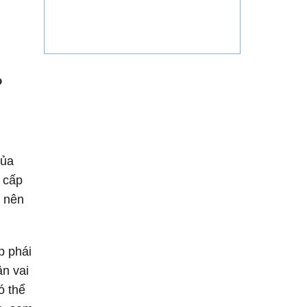
?
của
g cấp
h nên
p phái
ận vai
ó thể