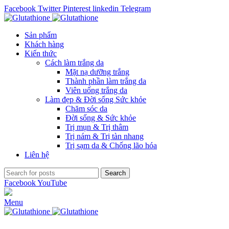
Facebook
Twitter
Pinterest
linkedin
Telegram
Sản phẩm
Khách hàng
Kiến thức
Cách làm trắng da
Mặt nạ dưỡng trắng
Thành phần làm trắng da
Viên uống trắng da
Làm đẹp & Đời sống Sức khỏe
Chăm sóc da
Đời sống & Sức khỏe
Trị mụn & Trị thâm
Trị nám & Trị tàn nhang
Trị sạm da & Chống lão hóa
Liên hệ
Search
Facebook
YouTube
Menu