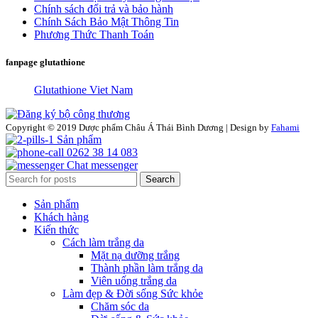
Chính sách đổi trả và bảo hành
Chính Sách Bảo Mật Thông Tin
Phương Thức Thanh Toán
fanpage glutathione
Glutathione Viet Nam
Copyright © 2019 Dược phẩm Châu Á Thái Bình Dương | Design by
Fahami
Sản phẩm
0262 38 14 083
Chat messenger
Search
Sản phẩm
Khách hàng
Kiến thức
Cách làm trắng da
Mặt nạ dưỡng trắng
Thành phần làm trắng da
Viên uống trắng da
Làm đẹp & Đời sống Sức khỏe
Chăm sóc da