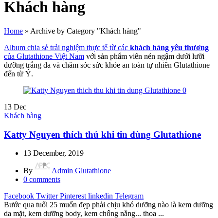
Khách hàng
Home
»
Archive by Category "Khách hàng"
Album chia sẻ trải nghiệm thực tế từ các
khách hàng yêu thương
của Glutathione Việt Nam
với sản phẩm viên nén ngậm dưới lưỡi
dưỡng trắng da và chăm sóc sức khỏe an toàn tự nhiên Glutathione
đến từ Ý.
13
Dec
Khách hàng
Katty Nguyen thích thú khi tin dùng Glutathione
13 December, 2019
By
Admin Glutathione
0
comments
Facebook
Twitter
Pinterest
linkedin
Telegram
Bước qua tuổi 25 muốn đẹp phải chịu khó dưỡng nào là kem dưỡng
da mặt, kem dưỡng body, kem chống nắng... thoa ...